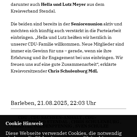
darunter auch
Hella und Lutz Meyer
aus dem
Kreisverband Stendal.
Die beiden sind bereits in der
Seniorenunion
aktiv und
möchten sich künftig auch verstärkt in die Parteiarbeit
einbringen. „Hella und Lutz heißen wir herzlich in
unserer CDU-Familie willkommen. Neue Mitglieder sind
immer ein Gewinn für uns – gerade, wenn sie ihre
Erfahrung und ihr Engagement bei uns einbringen. Wir
freuen uns auf eine gute Zusammenarbeit“, erklärte
Kreisvorsitzender
Chris Schulenburg MdL
Barleben, 21.08.2025, 22:03 Uhr
CDU
,
CDU SACHSEN-ANHALT
,
CDU-
KREISVERBAND STENDAL
,
CHRIS SCHULENBURG
,
Cookie Hinweis
CHRISTEL GüLDENPFENNIG
,
SVEN SCHULZE
Diese Webseite verwendet Cookies, die notwendig