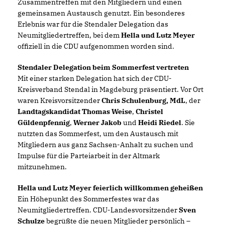
Zusammentreffen mit den Mitgliedern und einen
gemeinsamen Austausch genutzt. Ein besonderes
Erlebnis war für die Stendaler Delegation das
Neumitgliedertreffen, bei dem
Hella und Lutz Meyer
offiziell in die CDU aufgenommen worden sind.
Stendaler Delegation beim Sommerfest vertreten
Mit einer starken Delegation hat sich der CDU-
Kreisverband Stendal in Magdeburg präsentiert. Vor Ort
waren Kreisvorsitzender
Chris Schulenburg, MdL
, der
Landtagskandidat Thomas Weise
,
Christel
Güldenpfennig
,
Werner Jakob
und
Heidi Riedel
. Sie
nutzten das Sommerfest, um den Austausch mit
Mitgliedern aus ganz Sachsen-Anhalt zu suchen und
Impulse für die Parteiarbeit in der Altmark
mitzunehmen.
Hella und Lutz Meyer feierlich willkommen geheißen
Ein Höhepunkt des Sommerfestes war das
Neumitgliedertreffen. CDU-Landesvorsitzender
Sven
Schulze
begrüßte die neuen Mitglieder persönlich –