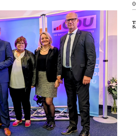
0
T
S