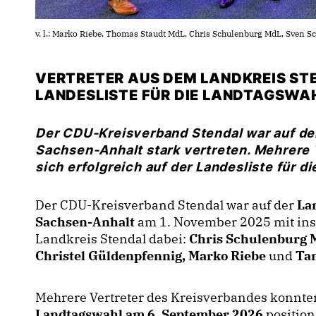
v. l.: Marko Riebe, Thomas Staudt MdL, Chris Schulenburg MdL, Sven S
VERTRETER AUS DEM LANDKREIS ST
LANDESLISTE FÜR DIE LANDTAGSWA
Der CDU-Kreisverband Stendal war auf d
Sachsen-Anhalt stark vertreten. Mehrere 
sich erfolgreich auf der Landesliste für d
Der CDU-Kreisverband Stendal war auf der
La
Sachsen-Anhalt
am 1. November 2025 mit ins
Landkreis Stendal dabei:
Chris Schulenburg 
Christel Güldenpfennig, Marko Riebe
und
Ta
Mehrere Vertreter des Kreisverbandes konnten 
Landtagswahl am 6. September 2026
position