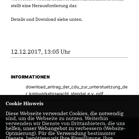
stellt eine Herausforderung dar.
Details und Download siehe unten.
12.12.2017, 13:05 Uhr
INFORMATIONEN
download_antrag_der_cdu_zur_unterstuetzung_de
r_kreisverkehrswacht_stendal_e.v..pdf
Cookie Hinweis
Diese Webseite verwendet Cookies, die notwendig
sind, um die Webseite zu nutzen. Weiterhin
verwenden wir Dienste von Drittanbietern, die uns
helfen, unser Webangebot zu verbessern (Website-
Homepage des CDU
Optmierung). Für die Verwendung bestimmter
Kreisverbandes
Dienste, benötigen wir Ihre Einwilligung. Ihre