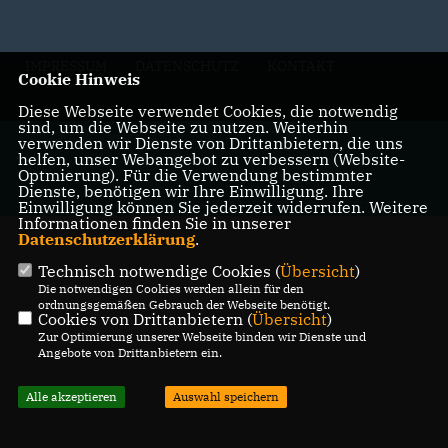
IMPRESSUM
DATENSCHUTZ
KONTAKT
Cookie Hinweis
Diese Webseite verwendet Cookies, die notwendig
sind, um die Webseite zu nutzen. Weiterhin
@2026 CDU Kreisverband Stendal
verwenden wir Dienste von Drittanbietern, die uns
helfen, unser Webangebot zu verbessern (Website-
Alle Rechte vorbehalten.
Optmierung). Für die Verwendung bestimmter
Dienste, benötigen wir Ihre Einwilligung. Ihre
Einwilligung können Sie jederzeit widerrufen. Weitere
REALISATION: SHARKNESS MEDIA GMBH & CO. KG
Informationen finden Sie in unserer
Datenschutzerklärung
.
Technisch notwendige Cookies (
Übersicht
)
Die notwendigen Cookies werden allein für den
ordnungsgemäßen Gebrauch der Webseite benötigt.
Cookies von Drittanbietern (
Übersicht
)
Zur Optimierung unserer Webseite binden wir Dienste und
Angebote von Drittanbietern ein.
Alle akzeptieren
Auswahl speichern